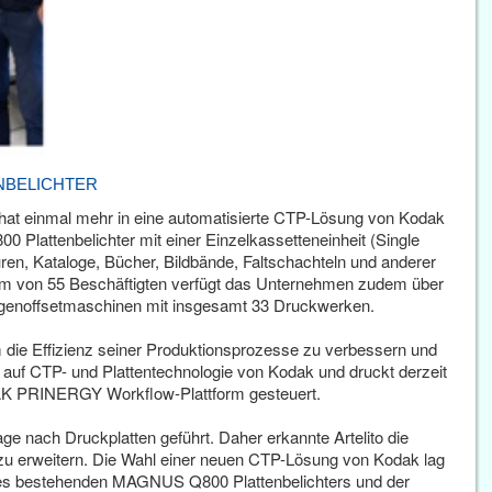
NBELICHTER
, hat einmal mehr in eine automatisierte CTP-Lösung von Kodak
Plattenbelichter mit einer Einzelkassetteneinheit (Single
hüren, Kataloge, Bücher, Bildbände, Faltschachteln und anderer
am von 55 Beschäftigten verfügt das Unternehmen zudem über
1-Bogenoffsetmaschinen mit insgesamt 33 Druckwerken.
um die Effizienz seiner Produktionsprozesse zu verbessern und
ter auf CTP- und Plattentechnologie von Kodak und druckt derzeit
AK PRINERGY Workflow-Plattform gesteuert.
e nach Druckplatten geführt. Daher erkannte Artelito die
m zu erweitern. Die Wahl einer neuen CTP-Lösung von Kodak lag
ines bestehenden MAGNUS Q800 Plattenbelichters und der