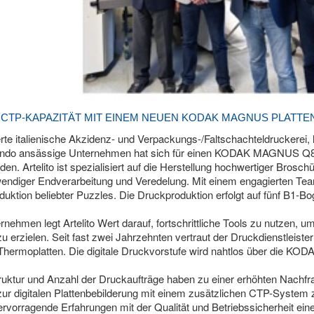
 CTP-KAPAZITÄT MIT EINEM NEUEN KODAK MAGNUS PLATTE
ierte italienische Akzidenz- und Verpackungs-/Faltschachteldruckerei
mondo ansässige Unternehmen hat sich für einen KODAK MAGNUS Q800 
en. Artelito ist spezialisiert auf die Herstellung hochwertiger Brosc
endiger Endverarbeitung und Veredelung. Mit einem engagierten Te
roduktion beliebter Puzzles. Die Druckproduktion erfolgt auf fünf B
rnehmen legt Artelito Wert darauf, fortschrittliche Tools zu nutzen, 
 zu erzielen. Seit fast zwei Jahrzehnten vertraut der Druckdienstleis
moplatten. Die digitale Druckvorstufe wird nahtlos über die KOD
uktur und Anzahl der Druckaufträge haben zu einer erhöhten Nachfrag
 zur digitalen Plattenbebilderung mit einem zusätzlichen CTP-Syste
rvorragende Erfahrungen mit der Qualität und Betriebssicherheit e