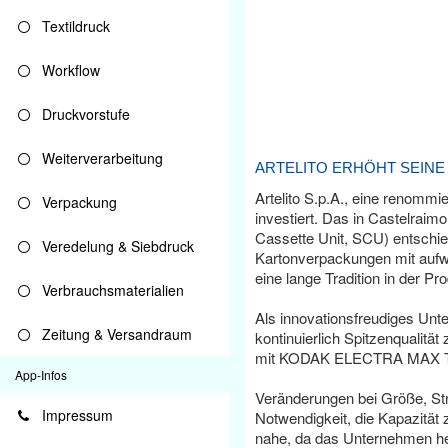
Textildruck
Workflow
Druckvorstufe
Weiterverarbeitung
ARTELITO ERHÖHT SEINE
Artelito S.p.A., eine renomm
Verpackung
investiert. Das in Castelrai
Cassette Unit, SCU) entschied
Veredelung & Siebdruck
Kartonverpackungen mit aufw
eine lange Tradition in der P
Verbrauchsmaterialien
Als innovationsfreudiges Unte
Zeitung & Versandraum
kontinuierlich Spitzenqualität
mit KODAK ELECTRA MAX Ther
App-Infos
Veränderungen bei Größe, Str
Impressum
Notwendigkeit, die Kapazität
nahe, da das Unternehmen he