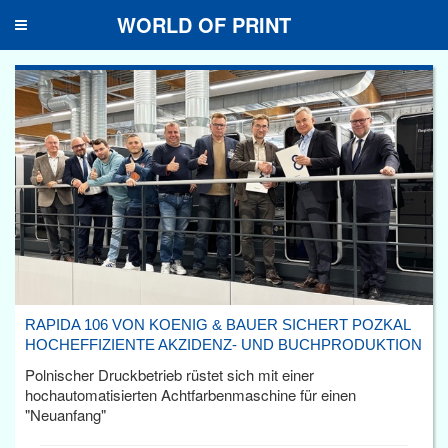
WORLD OF PRINT
Toggle
navigation
RAPIDA 106 VON KOENIG & BAUER SICHERT POZKAL
HOCHEFFIZIENTE AKZIDENZ- UND BUCHPRODUKTION
Polnischer Druckbetrieb rüstet sich mit einer
hochautomatisierten Achtfarbenmaschine für einen
"Neuanfang"