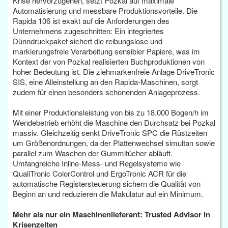
Krise hervorzugehen, setzt Pozkal auf maximale
Automatisierung und messbare Produktionsvorteile. Die
Rapida 106 ist exakt auf die Anforderungen des
Unternehmens zugeschnitten: Ein integriertes
Dünndruckpaket sichert die reibungslose und
markierungsfreie Verarbeitung sensibler Papiere, was im
Kontext der von Pozkal realisierten Buchproduktionen von
hoher Bedeutung ist. Die ziehmarkenfreie Anlage DriveTronic
SIS, eine Alleinstellung an den Rapida-Maschinen, sorgt
zudem für einen besonders schonenden Anlageprozess.
Mit einer Produktionsleistung von bis zu 18.000 Bogen/h im
Wendebetrieb erhöht die Maschine den Durchsatz bei Pozkal
massiv. Gleichzeitig senkt DriveTronic SPC die Rüstzeiten
um Größenordnungen, da der Plattenwechsel simultan sowie
parallel zum Waschen der Gummitücher abläuft.
Umfangreiche Inline-Mess- und Regelsysteme wie
QualiTronic ColorControl und ErgoTronic ACR für die
automatische Registersteuerung sichern die Qualität von
Beginn an und reduzieren die Makulatur auf ein Minimum.
Mehr als nur ein Maschinenlieferant: Trusted Advisor in
Krisenzeiten